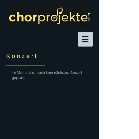
K o n z e r t
Im Moment ist noch kein nächstes Konzert
geplant.